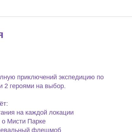
я
олную приключений экспедицию по
и 2 героями на выбор.
ёт:
тания на каждой локации
 о Мисти Парке
нцевальный флешмоб