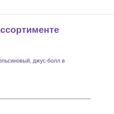
ассортименте
пельсиновый, джус-болл в