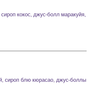
 сироп кокос, джус-болл маракуйя,
й, сироп блю кюрасао, джус-боллы