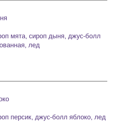
ыня
роп мята, сироп дыня, джус-болл
рованная, лед
око
роп персик, джус-болл яблоко, лед