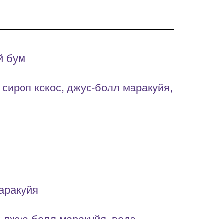
й бум
 сироп кокос, джус-болл маракуйя,
аракуйя