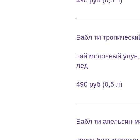
490 руб (0,5 л)
Бабл ти тропически
чай молочный улун,
лед
490 руб (0,5 л)
Бабл ти апельсин-м