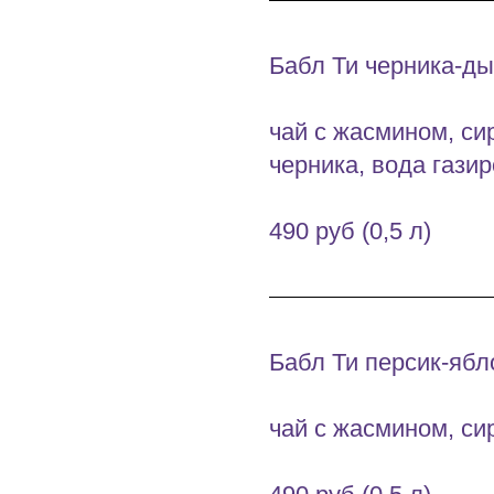
Бабл Ти черника-д
чай с жасмином, си
черника, вода гази
490 руб (0,5 л)
Бабл Ти персик-ябл
чай с жасмином, си