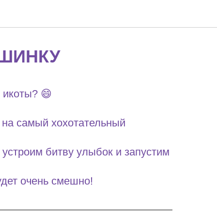
ШИНКУ
 икоты? 😄
и на самый хохотательный
 устроим битву улыбок и запустим
дет очень смешно!