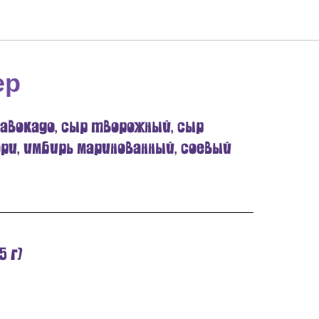
ер
, авокадо, сыр творожный, сыр
нори, имбирь маринованный, соевый
5 г)