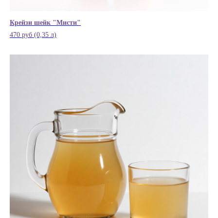
Крейзи шейк "Мисти"
470 руб (0,35 л)