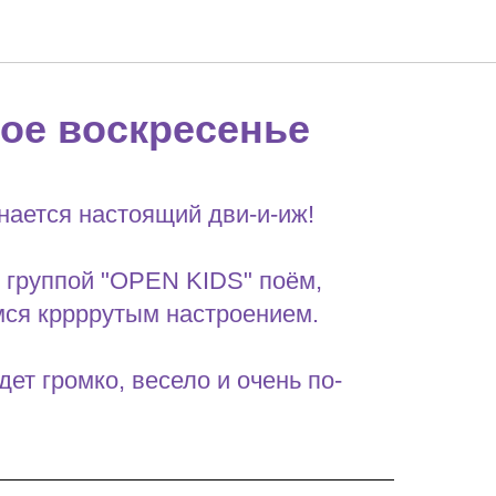
ое воскресенье
нается настоящий дви-и-иж!
 группой "OPEN KIDS" поём,
мся кррррутым настроением.
ет громко, весело и очень по-