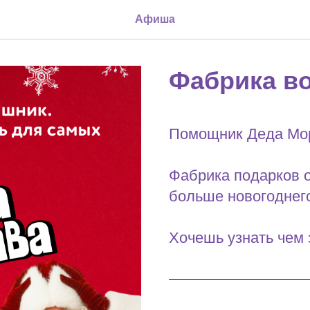
Афиша
Фабрика в
Помощник Деда Моро
Фабрика подарков о
больше новогоднег
Хочешь узнать чем 