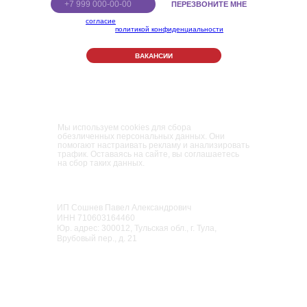
ПЕРЕЗВОНИТЕ МНЕ
Я даю
согласие
на обработку персональных данных в
соответствии с
политикой конфиденциальности
ВАКАНСИИ
Правила Парка
Политика конфиденциальности
Пользовательское соглашение
Мы используем cookies для сбора
обезличенных персональных данных. Они
помогают настраивать рекламу и анализировать
трафик. Оставаясь на сайте, вы соглашаетесь
на сбор таких данных.
Парк развлечений и приключений для
взрослых и детей
«Мисти Парк»
ИП Сошнев Павел Александрович
ИНН 710603164460
Юр. адрес: 300012, Тульская обл., г. Тула,
Врубовый пер., д. 21