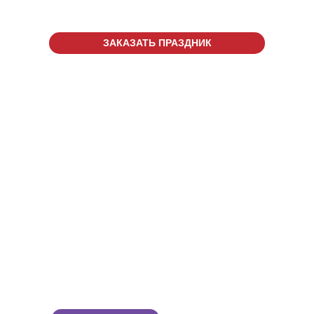
ЗАКАЗАТЬ ПРАЗДНИК
г. Рязань
ш. Московское, д. 65А
ТРЦ "МАРКО МОЛЛ"
CALL ЦЕНТР
+7 (4912) 30-06-40
ОТДЕЛ ПРАЗДНИКОВ
‎+7 (906) 544-28-54
Введите номер
телефона