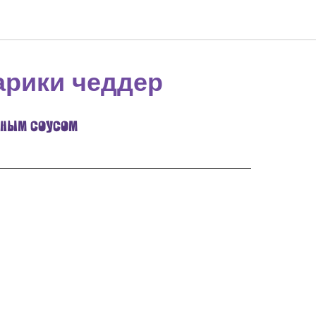
рики чеддер
чным соусом