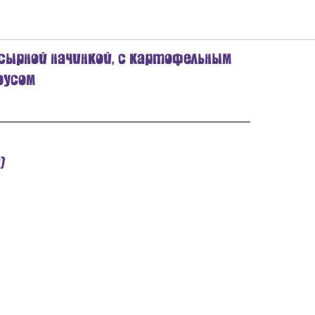
иные с сыром
 сырной начинкой, с картофельным
оусом
)