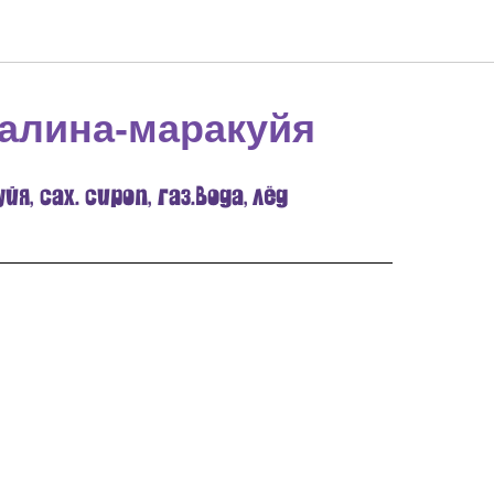
алина-маракуйя
я, сах. сироп, газ.вода, лёд