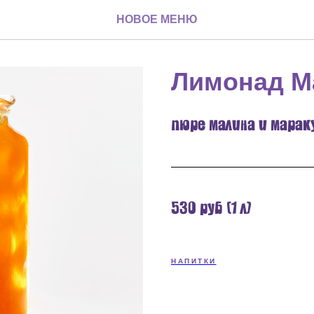
НОВОЕ МЕНЮ
Лимонад М
пюре малина и маракуй
530 руб (1 л)
НАПИТКИ