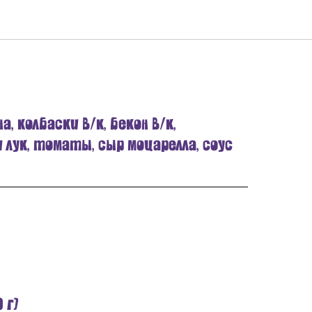
а, колбаски в/к, бекон в/к,
 лук, томаты, сыр моцарелла, соус
 г)